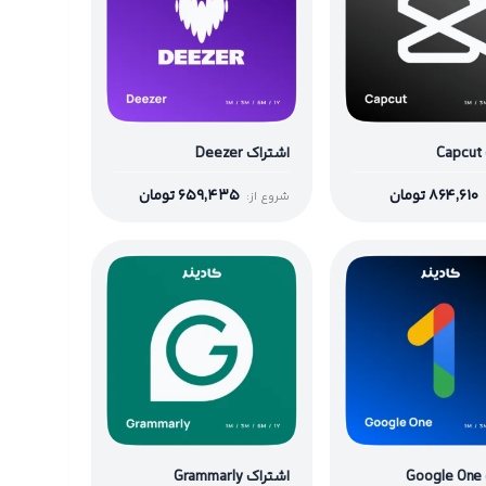
C
اشتراک Deezer
864,610
تومان
659,435
تومان
شروع از:
G
اشتراک Grammarly