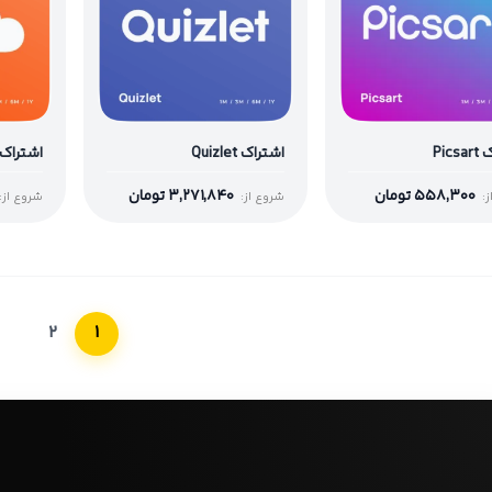
Pic
اشتراک Quizlet
اشتراک oundCloud
558,300
تومان
3,271,840
تومان
:
شروع از:
شروع از:
2
1