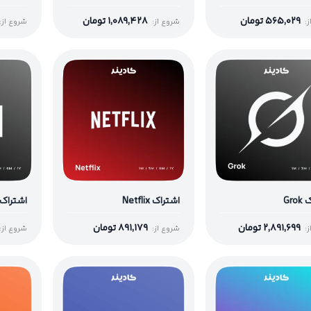
565,029
تومان
1,089,428
تومان
:
شروع از:
شروع از:
Gro
اشتراک Netflix
اشتراک erplexity
2,891,699
تومان
891,179
تومان
:
شروع از:
شروع از: