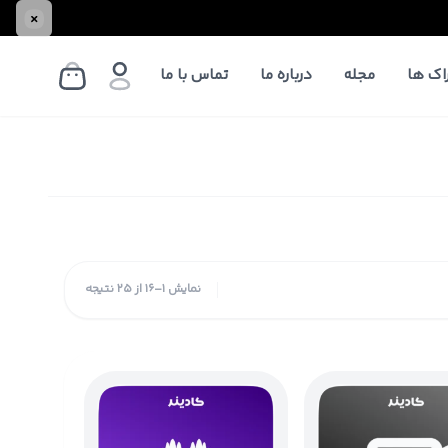
اک ها
مجله
درباره ما
تماس با ما
نمایش 1–16 از 25 نتیجه