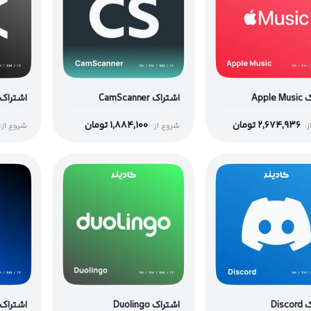
Apple
اشتراک CamScanner
اشتراک apcut
2,674,936
تومان
1,884,100
تومان
:
شروع از:
شروع از:
Dis
اشتراک Duolingo
اشتراک oogle One