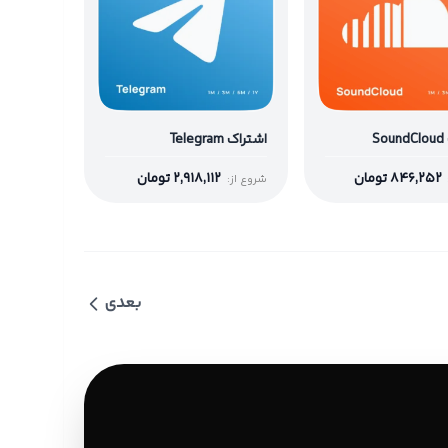
S
اشتراک Telegram
846,252
تومان
2,918,112
تومان
شروع از:
بعدی