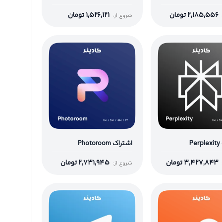
2,185,556
تومان
1,526,121
تومان
شروع از:
P
اشتراک Photoroom
3,427,843
تومان
2,731,945
تومان
شروع از: