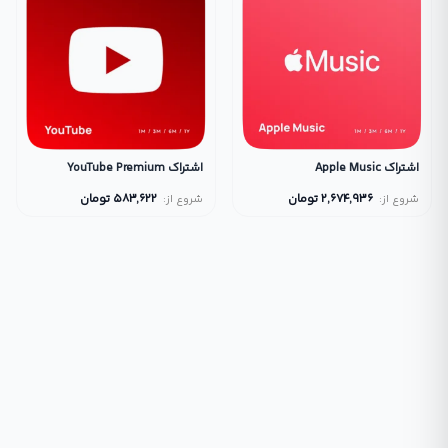
اشتراک Apple Music
اشتراک YouTube Premium
2,674,936
تومان
583,622
تومان
شروع از:
شروع از: