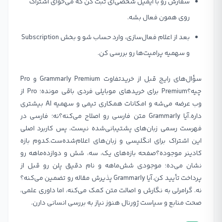
سفارش رو با ایمیل شخصی‌ای ثبت کن که می‌خوای اشتراک
روی همون فعال بشه.
بعد از اعلام فعال‌سازی، وارد حساب شو و بخش Subscription
و سهمیه پرامپت‌ها رو بررسی کن.
سؤال‌های رایج قبل از خریدتفاوت Grammarly Premium و Pro
چیه؟Premium برای خریدهای موبایلی فردی باقی مونده؛ Pro از
وب عرضه می‌شه و امکانات همکاری تیمی و سهمیه AI بیشتری
داره.آیا Grammarly متن فارسی رو اصلاح می‌کنه؟نه؛ فارسی در
فهرست رسمی زبان‌های پشتیبانی‌شده نیست، پس کاربرد اصلی
این اشتراک برای انگلیسی و زبان‌های اعلام‌شده‌ست.کدوم بازه
کادینر موجوده؟صفحه بازه‌های یک، سه، شش و دوازده‌ماهه رو
نشان می‌ده؛ موجودی شش‌ماهه و نام دقیق پلن رو قبل از
پرداخت تأیید کن.آیا Grammarly پذیرش مقاله رو تضمین می‌کنه؟
نه. گرامرلی به نگارش و اصالت متن کمک می‌کنه، اما داوری علمی،
صحت منابع و سیاست ژورنال هنوز نیاز به بررسی انسانی دارن.