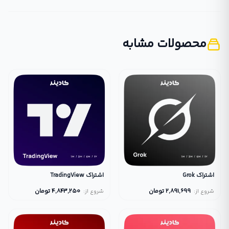
محصولات مشابه
اشتراک Grok
اشتراک TradingView
2,891,699
تومان
4,843,250
تومان
شروع از:
شروع از: