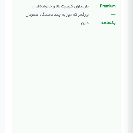
Premium
طرفداران کیفیت بالا و خانواده‌های
✓ فیلم 
—
بزرگ‌تر که نیاز به چند دستگاه همزمان
نامحدو
یک‌ماهه
دارن
D + HDR
✓ صدای
(Spatial Audio)
✓ تماشا
چهار د
همزمان
✓ دانلو
شش دس
✓ گزینه
کردن تا
اضافی