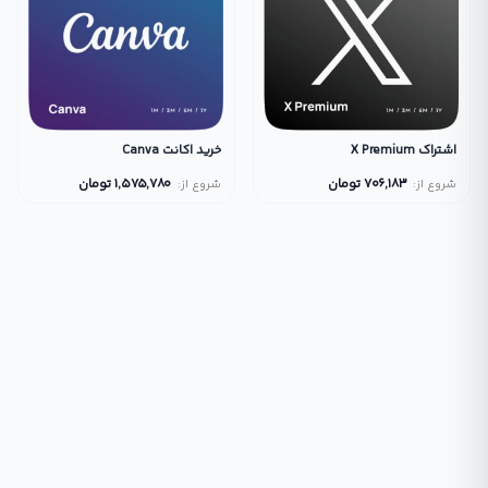
اشتراک X Premium
خرید اکانت Canva
706,183
تومان
1,575,780
تومان
شروع از:
شروع از: