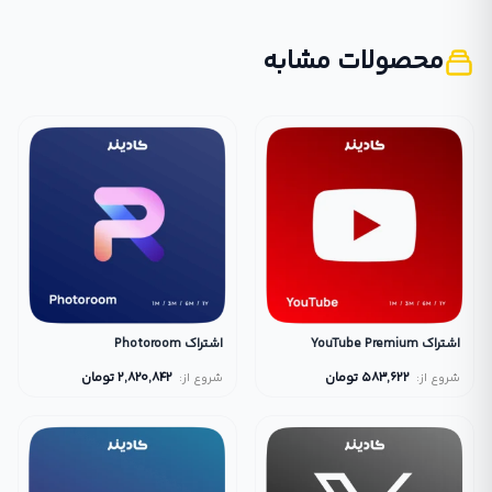
محصولات مشابه
اشتراک YouTube Premium
اشتراک Photoroom
583,622
تومان
2,820,842
تومان
شروع از:
شروع از: