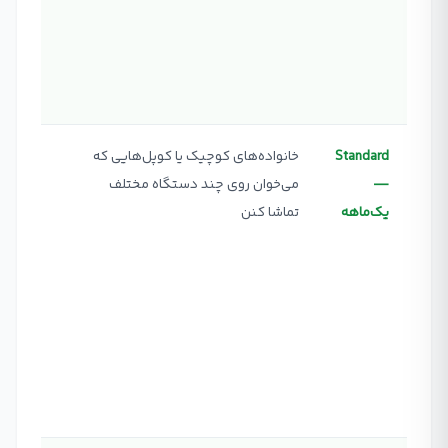
✓ تماشا
یک دست
یک زما
Standard
خانواده‌های کوچیک یا کوپل‌هایی که
✓ فیلم 
—
می‌خوان روی چند دستگاه مختلف
نامحدو
یک‌ماهه
تماشا کنن
(1080p)
✓ تماشا
دستگاه
همزمان
✓ دانلو
دو دست