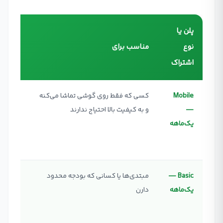
پلن یا
تفاوت‌ه
نوع
مناسب برای
قابلیت
اشتراک
تأییدش
Mobile
کسی که فقط روی گوشی تماشا می‌کنه
✓ محتو
—
و به کیفیت بالا احتیاج ندارند
نامحدو
یک‌ماهه
گوشی
✓ کیفیت
Basic —
مبتدی‌ها یا کسانی که بودجه محدود
✓ فیلم 
یک‌ماهه
دارن
نامحدو
(1080p)