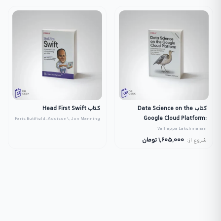
کتاب Data Science on the
کتاب Head First Swift
Google Cloud Platform:
Paris Buttfield-Addison\, Jon Manning
Implementing End-to-End
Valliappa Lakshmanan
Real-Time Data Pipelines:
1,605,000
تومان
شروع از:
From Ingest to Machine
Learning