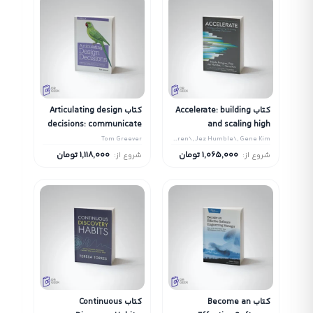
کتاب Accelerate: building
کتاب Articulating design
decisions: communicate
and scaling high
with stakeholders, keep
performing technology
Tom Greever
Nicole Forsgren\, Jez Humble\, Gene Kim
your sanity, and deliver
organizations
1,065,000
تومان
1,118,000
تومان
شروع از:
شروع از:
the best user experience
کتاب Become an
کتاب Continuous