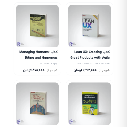
کتاب Lean UX: Creating
کتاب Managing Humans:
Biting and Humorous
Great Products with Agile
Tales of a Software
Teams
Michael Lopp
Jeff Gothelf\, Josh Seiden
Engineering Manager
1,313,000
تومان
870,000
تومان
شروع از:
شروع از: