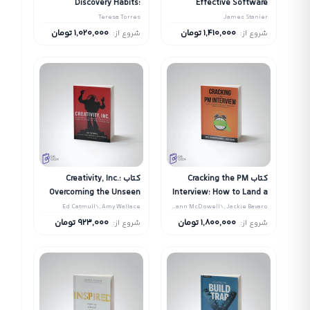
Discovery Habits:
Effective Software
Discover Products that
Engineering Manager:
Teresa Torres
James Stanier
Create Customer Value
How to Be the Leader
1,410,000
تومان
1,020,000
تومان
شروع از:
شروع از:
and Business Value
Your Development Team
Needs
کتاب Cracking the PM
کتاب Creativity, Inc.:
Overcoming the Unseen
Interview: How to Land a
Forces That Stand in the
Product Manager Job in
Ed Catmull\, Amy Wallace
Gayle Laakmann McDowell\, Jackie Bavaro
Way of True Inspiration
Technology
1,800,000
تومان
923,000
تومان
شروع از:
شروع از: