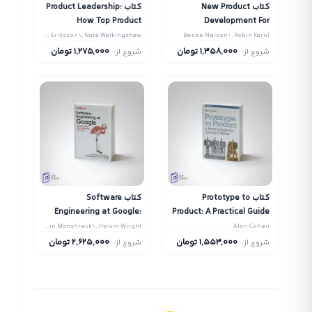
کتاب New Product
کتاب Product Leadership:
How Top Product
Development For
Managers Launch
Dummies
Richard Banfield\, Martin Eriksson\, Nate Walkingshaw
Beebe Nelson\, Robin Karol
Awesome Products and
1,358,000
تومان
1,275,000
تومان
شروع از:
شروع از:
Build Successful Teams
کتاب Prototype to
کتاب Software
Engineering at Google:
Product: A Practical Guide
Lessons Learned from
for Getting to Market
Titus Winters\, Tom Manshreck\, Hyrum Wright
Alan Cohen
Programming Over Time
1,553,000
تومان
2,625,000
تومان
شروع از:
شروع از: