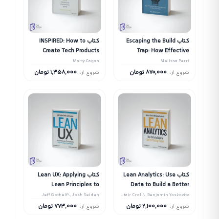
کتاب Escaping the Build
کتاب INSPIRED: How to
Create Tech Products
Trap: How Effective
Customers Love
Product Management
Marty Cagan
Melissa Perri
Creates Real Value
870,000
تومان
1,358,000
تومان
شروع از:
شروع از:
کتاب Lean Analytics: Use
کتاب Lean UX: Applying
Lean Principles to
Data to Build a Better
Improve User Experience
Startup Faster
Jeff Gothelf\, Josh Seiden
Alistair Croll\, Benjamin Yoskovitz
2,100,000
تومان
773,000
تومان
شروع از:
شروع از: